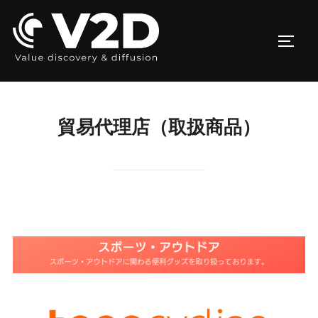
コ
ン
サイド
テ
ン
ツ
へ
貿易代理店（取扱商品）
ス
キ
ッ
プ