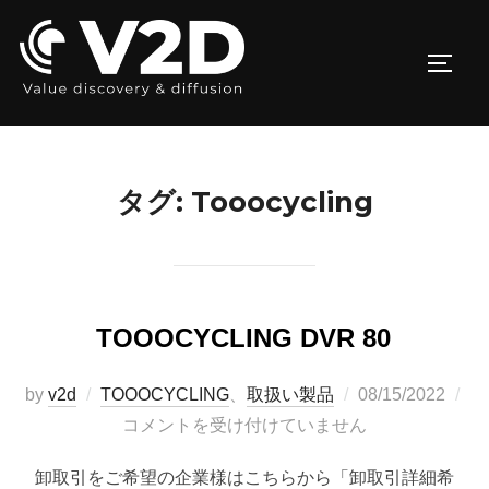
コ
ン
サイド
テ
ン
ツ
へ
タグ:
Tooocycling
ス
キ
ッ
プ
TOOOCYCLING DVR 80
投
by
v2d
TOOOCYCLING
、
取扱い製品
08/15/2022
稿
コメントを受け付けていません
日:
卸取引をご希望の企業様はこちらから「卸取引詳細希